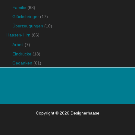
Familie
(68)
Glücksbringer
(17)
Überzeugungen
(10)
Haasen-Hirn
(86)
Arbeit
(7)
Eindrücke
(18)
Gedanken
(61)
Copyright © 2026 Designerhaase