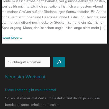
Heute muss ich etwas ganz Banales, völlig unspektakuläres posten,
weil es für mich tatsächlich sensationell ist: Ich war gestern Abend
mit meiner Großen auf der Riedenburger Sonnwendfeier. Ein Abend
ohne Verpflichtungen und Deadlines, ohne Hektik und Geschrei und
dann anschließend noch leckerer Steckerlfisch und ein nächtlicher
Spaziergang. Mann, das ist schon unglaublich lange nicht mehr […]
Read More »
Neuester Wortsalat
Diese Lampen gibt es nur einmal
So, es ist wieder mal Zeit zum Basteln! Und da ich ja nun, wie
bereits bekannt, erholt und frisch in