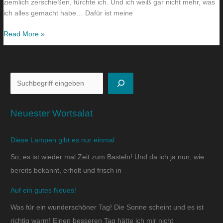
ziemlich zerschießen, fürchte ich. Und ich weiß gar nicht mehr, was
ich alles gemacht habe… Dafür ist meine
Read More »
Neuester Wortsalat
Diese Lampen gibt es nur einmal
So, es ist wieder mal Zeit zum Basteln! Und da ich ja nun, wie
bereits bekannt, erholt und frisch in
Auf ein gutes Neues!
Was für ein wunderschöner Tag! Die Sonne scheint und es ist
richtig warm! Einen besseren Tag hätte ich mir nicht