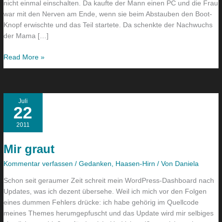
nicht einmal einschalten. Da kaufte der Mann einen PC und die Frau
war mit den Nerven am Ende, wenn sie beim Abstauben den Boot-
Knopf erwischte und das Teil startete. Da schenkte der Nachwuchs
der Mama […]
Read More »
Mir
Juli
22
graut
2011
Mir graut
Kommentar verfassen
/
Gedanken
,
Haasen-Hirn
/ Von
Daniela
Schon seit geraumer Zeit schreit mein WordPress-Dashboard nach
Updates, was ich dezent übersehe. Weil ich mich vor den Folgen
eines dummen Fehlers drücke: ich habe gehörig im Quellcode
meines Themes herumgepfuscht und das Update wird mir selbiges