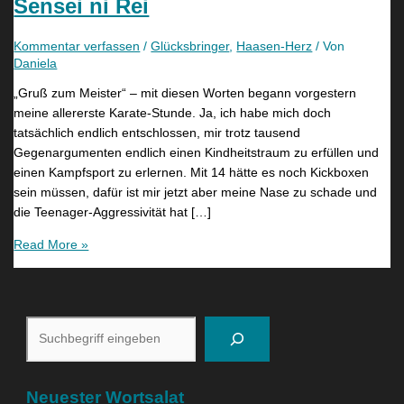
Sensei ni Rei
Kommentar verfassen
/
Glücksbringer
,
Haasen-Herz
/ Von
Daniela
„Gruß zum Meister“ – mit diesen Worten begann vorgestern
meine allererste Karate-Stunde. Ja, ich habe mich doch
tatsächlich endlich entschlossen, mir trotz tausend
Gegenargumenten endlich einen Kindheitstraum zu erfüllen und
einen Kampfsport zu erlernen. Mit 14 hätte es noch Kickboxen
sein müssen, dafür ist mir jetzt aber meine Nase zu schade und
die Teenager-Aggressivität hat […]
Read More »
Neuester Wortsalat