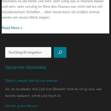
Nachdem es die letzte Zeit sehr, sehr ruhig war in meinem Atelier
und sehr, sehr unruhig im Rest des Hauses war nicht viel los mit
künstlerischem Schaffen… Aber heute kann ich endlich einmal
wieder ein neues Werk zeigen:
Read More »
Neuester Wortsalat
Diese Lampen gibt es nur einmal
So, es ist wieder mal Zeit zum Basteln! Und da ich ja nun, wie
bereits bekannt, erholt und frisch in
Auf ein gutes Neues!