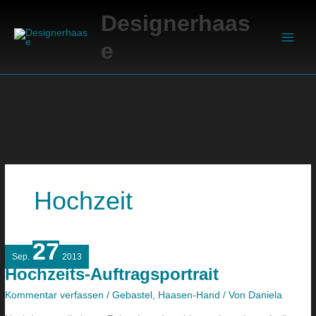
Zum
Suchen
Main
Designerhaas
Inhalt
Men
springen
e
Hochzeit
27
Hochzeits-
Sep.
2013
Auftragsportrait
Hochzeits-Auftragsportrait
Kommentar verfassen
/
Gebastel
,
Haasen-Hand
/ Von
Daniela