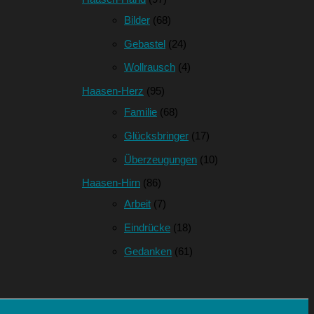
Bilder
(68)
Gebastel
(24)
Wollrausch
(4)
Haasen-Herz
(95)
Familie
(68)
Glücksbringer
(17)
Überzeugungen
(10)
Haasen-Hirn
(86)
Arbeit
(7)
Eindrücke
(18)
Gedanken
(61)