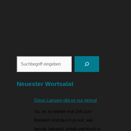
Neuester Wortsalat
Diese Lampen gibt es nur einmal
So, es ist wieder mal Zeit zum
Basteln! Und da ich ja nun, wie
bereits bekannt, erholt und frisch in