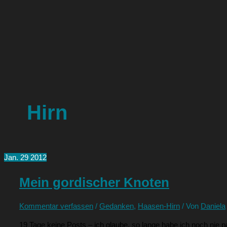
Hirn
Jan.
29
2012
Mein gordischer Knoten
Kommentar verfassen
/
Gedanken
,
Haasen-Hirn
/ Von
Daniela
19 Tage keine Posts – ich glaube, so lange habe ich noch nie p