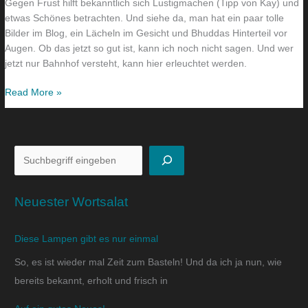
Gegen Frust hilft bekanntlich sich Lustigmachen (Tipp von Kay) und
etwas Schönes betrachten. Und siehe da, man hat ein paar tolle
Bilder im Blog, ein Lächeln im Gesicht und Bhuddas Hinterteil vor
Augen. Ob das jetzt so gut ist, kann ich noch nicht sagen. Und wer
jetzt nur Bahnhof versteht, kann hier erleuchtet werden.
Read More »
Neuester Wortsalat
Diese Lampen gibt es nur einmal
So, es ist wieder mal Zeit zum Basteln! Und da ich ja nun, wie
bereits bekannt, erholt und frisch in