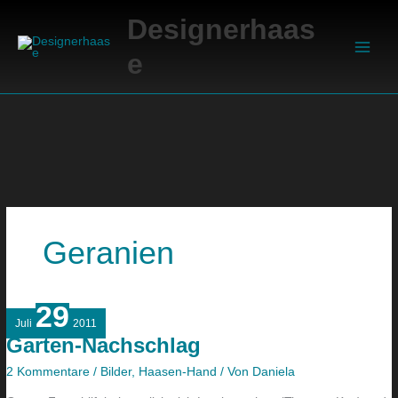
Zum
Suchen
Main
Designerhaas
Inhalt
Men
springen
e
Geranien
29
Garten-
Juli
2011
Nachschlag
Garten-Nachschlag
2 Kommentare
/
Bilder
,
Haasen-Hand
/ Von
Daniela