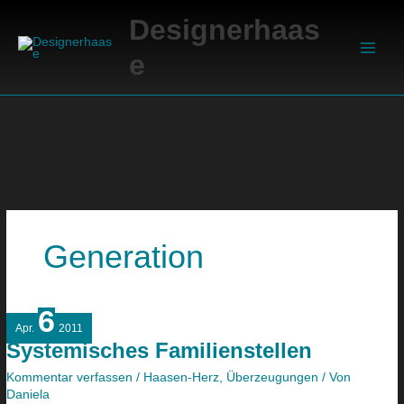
Zum
Suchen
Main
Designerhaas
Inhalt
Men
springen
e
Generation
6
Systemisches
Apr.
2011
Familienstellen
Systemisches Familienstellen
Kommentar verfassen
/
Haasen-Herz
,
Überzeugungen
/ Von
Daniela