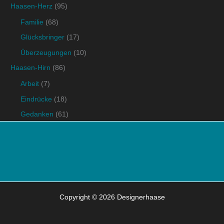
Haasen-Herz
(95)
Familie
(68)
Glücksbringer
(17)
Überzeugungen
(10)
Haasen-Hirn
(86)
Arbeit
(7)
Eindrücke
(18)
Gedanken
(61)
Copyright © 2026 Designerhaase