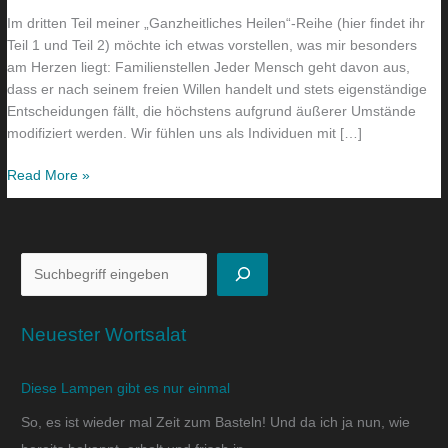
Im dritten Teil meiner „Ganzheitliches Heilen“-Reihe (hier findet ihr
Teil 1 und Teil 2) möchte ich etwas vorstellen, was mir besonders
am Herzen liegt: Familienstellen Jeder Mensch geht davon aus,
dass er nach seinem freien Willen handelt und stets eigenständige
Entscheidungen fällt, die höchstens aufgrund äußerer Umstände
modifiziert werden. Wir fühlen uns als Individuen mit […]
Read More »
Neuester Wortsalat
Diese Lampen gibt es nur einmal
So, es ist wieder mal Zeit zum Basteln! Und da ich ja nun, wie