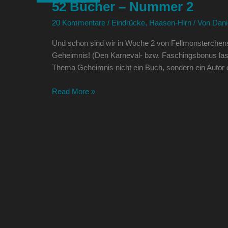
52 Bücher – Nummer 2
–
Nummer
20 Kommentare
/
Eindrücke
,
Haasen-Hirn
/ Von
Dani
2
Und schon sind wir in Woche 2 von Fellmonsterchens 
Geheimnis! (Den Karneval- bzw. Faschingsbonus lasse
Thema Geheimnis nicht ein Buch, sondern ein Autor e
Read More »