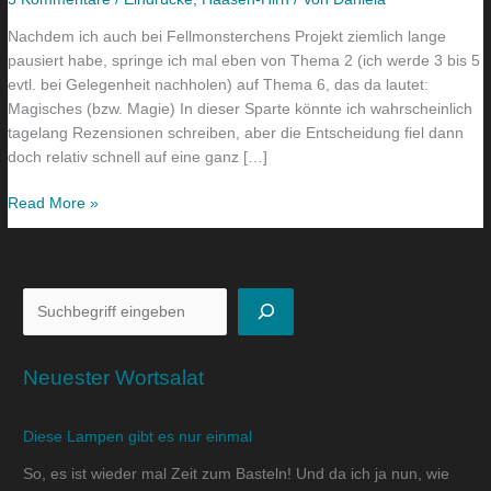
Patricia
Nachdem ich auch bei Fellmonsterchens Projekt ziemlich lange
McKillip
pausiert habe, springe ich mal eben von Thema 2 (ich werde 3 bis 5
evtl. bei Gelegenheit nachholen) auf Thema 6, das da lautet:
Magisches (bzw. Magie) In dieser Sparte könnte ich wahrscheinlich
tagelang Rezensionen schreiben, aber die Entscheidung fiel dann
doch relativ schnell auf eine ganz […]
Read More »
Neuester Wortsalat
Diese Lampen gibt es nur einmal
So, es ist wieder mal Zeit zum Basteln! Und da ich ja nun, wie