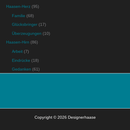
Haasen-Herz
(95)
Familie
(68)
Glücksbringer
(17)
Überzeugungen
(10)
Haasen-Hirn
(86)
Arbeit
(7)
Eindrücke
(18)
Gedanken
(61)
Copyright © 2026 Designerhaase