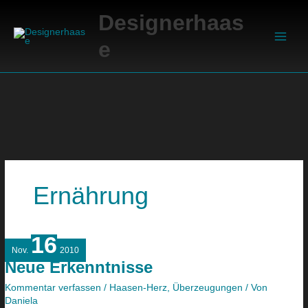
Zum
Suchen
Main
Designerhaas
Inhalt
Men
springen
e
Ernährung
16
Neue
Nov.
2010
Erkenntnisse
Neue Erkenntnisse
Kommentar verfassen
/
Haasen-Herz
,
Überzeugungen
/ Von
Daniela