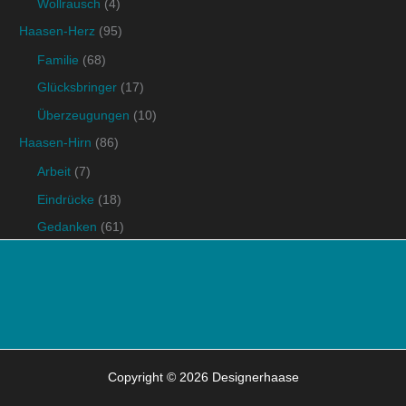
Wollrausch
(4)
Haasen-Herz
(95)
Familie
(68)
Glücksbringer
(17)
Überzeugungen
(10)
Haasen-Hirn
(86)
Arbeit
(7)
Eindrücke
(18)
Gedanken
(61)
Copyright © 2026 Designerhaase