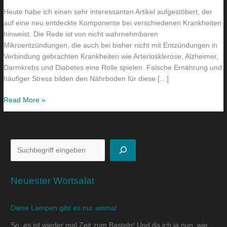
Heute habe ich einen sehr interessanten Artikel aufgestöbert, der
auf eine neu entdeckte Komponente bei verschiedenen Krankheiten
hinweist. Die Rede ist von nicht wahrnehmbaren
Mikroentzündungen, die auch bei bisher nicht mit Entzündungen in
Verbindung gebrachten Krankheiten wie Arteriosklerose, Alzheimer,
Darmkrebs und Diabetes eine Rolle spielen. Falsche Ernährung und
häufiger Stress bilden den Nährboden für diese […]
Read More »
Neuester Wortsalat
Diese Lampen gibt es nur einmal
So, es ist wieder mal Zeit zum Basteln! Und da ich ja nun, wie