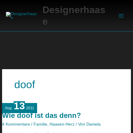
Zum
Suchen
Main
Designerhaas
Inhalt
Men
springen
e
doof
13
Wie
Aug.
2011
doof
Wie doof ist das denn?
ist
das
4 Kommentare
/
Familie
,
Haasen-Herz
/ Von
Daniela
denn?