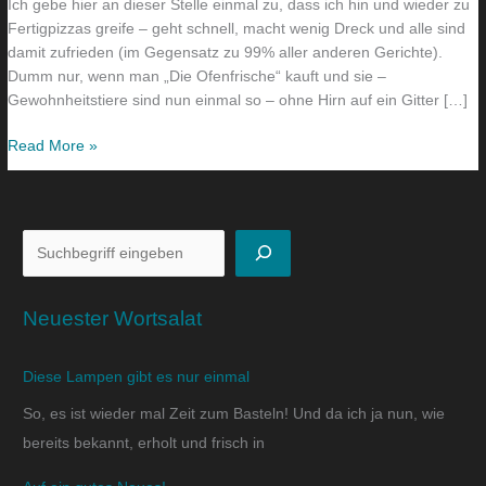
Ich gebe hier an dieser Stelle einmal zu, dass ich hin und wieder zu
Fertigpizzas greife – geht schnell, macht wenig Dreck und alle sind
damit zufrieden (im Gegensatz zu 99% aller anderen Gerichte).
Dumm nur, wenn man „Die Ofenfrische“ kauft und sie –
Gewohnheitstiere sind nun einmal so – ohne Hirn auf ein Gitter […]
Read More »
Neuester Wortsalat
Diese Lampen gibt es nur einmal
So, es ist wieder mal Zeit zum Basteln! Und da ich ja nun, wie
bereits bekannt, erholt und frisch in