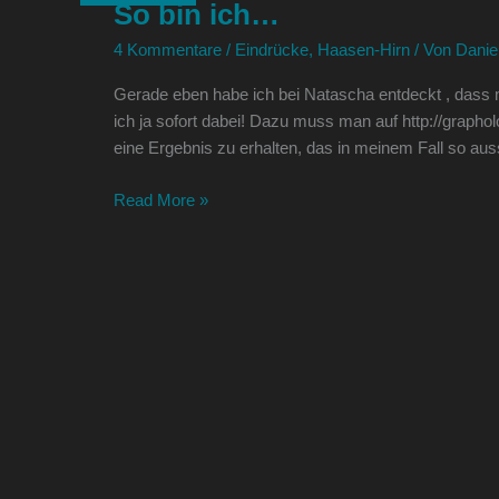
So bin ich…
ich…
4 Kommentare
/
Eindrücke
,
Haasen-Hirn
/ Von
Danie
Gerade eben habe ich bei Natascha entdeckt , dass m
ich ja sofort dabei! Dazu muss man auf http://grapho
eine Ergebnis zu erhalten, das in meinem Fall so au
Read More »