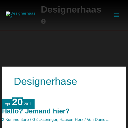
Zum
Suchen
Main
Designerhaas
Inhalt
Men
springen
e
Designerhase
20
Hallo?
Apr.
2011
Jemand
Hallo? Jemand hier?
hier?
2 Kommentare
/
Glücksbringer
,
Haasen-Herz
/ Von
Daniela