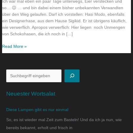
Ich war mal eben ein paar Tage unterwegs, Eier verstecken und
so… 😉 … und bin dabei einem bisher unbekannten Verwandten
über den Weg gelaufen. Darf ich vorstellen: Hasi Modo, ebenfalls
ein Designerhase, aus dem Hause Sigikid. Er ist übrigens käuflich,
wie verwerflich. Apropos verwerflich: Hier liegen noch Unmengen
von Schokohasen, die ich noch in […]
Read More »
Neuester Wortsalat
Diese Lampen gibt es nur einmal
So, es ist wieder mal Zeit zum Basteln! Und da ich ja nun, wie
bereits bekannt, erholt und frisch in