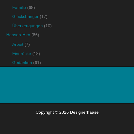
Familie
(68)
Glücksbringer
(17)
Überzeugungen
(10)
Haasen-Hirn
(86)
Arbeit
(7)
Eindrücke
(18)
Gedanken
(61)
Copyright © 2026 Designerhaase