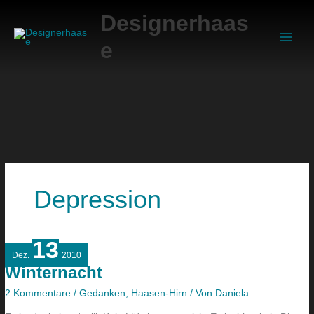
Zum
Suchen
Main
Designerhaas
Inhalt
Men
springen
e
Depression
13
Winternacht
Dez.
2010
Winternacht
2 Kommentare
/
Gedanken
,
Haasen-Hirn
/ Von
Daniela