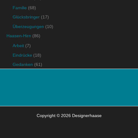
Familie
(68)
Glücksbringer
(17)
Überzeugungen
(10)
Haasen-Hirn
(86)
Arbeit
(7)
Eindrücke
(18)
Gedanken
(61)
Copyright © 2026 Designerhaase