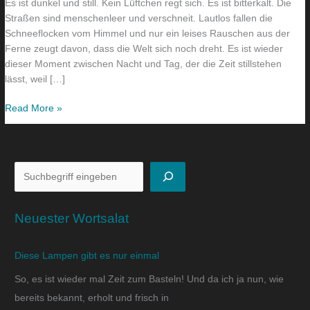
Es ist dunkel und still. Kein Lüftchen regt sich. Es ist bitterkalt. Die
Straßen sind menschenleer und verschneit. Lautlos fallen die
Schneeflocken vom Himmel und nur ein leises Rauschen aus der
Ferne zeugt davon, dass die Welt sich noch dreht. Es ist wieder
dieser Moment zwischen Nacht und Tag, der die Zeit stillstehen
lässt, weil […]
Read More »
Neuester Wortsalat
Diese Lampen gibt es nur einmal
So, es ist wieder mal Zeit zum Basteln! Und da ich ja nun, wie
bereits bekannt, erholt und frisch in