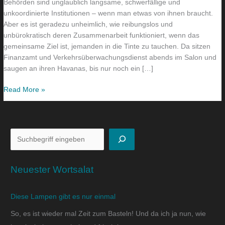
Behörden sind unglaublich langsame, schwerfällige und
unkoordinierte Institutionen – wenn man etwas von ihnen braucht.
Aber es ist geradezu unheimlich, wie reibungslos und
unbürokratisch deren Zusammenarbeit funktioniert, wenn das
gemeinsame Ziel ist, jemanden in die Tinte zu tauchen. Da sitzen
Finanzamt und Verkehrsüberwachungsdienst abends im Salon und
saugen an ihren Havanas, bis nur noch ein […]
Read More »
Neuester Wortsalat
Diese Lampen gibt es nur einmal
So, es ist wieder mal Zeit zum Basteln! Und da ich ja nun, wie