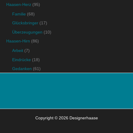
Haasen-Herz
(95)
Familie
(68)
Glücksbringer
(17)
Überzeugungen
(10)
Haasen-Hirn
(86)
Arbeit
(7)
Eindrücke
(18)
Gedanken
(61)
Copyright © 2026 Designerhaase