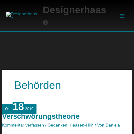
Zum
Suchen
Main
Designerhaas
Inhalt
Men
springen
e
Behörden
18
Verschwörungstheorie
Okt.
2010
Verschwörungstheorie
Kommentar verfassen
/
Gedanken
,
Haasen-Hirn
/ Von
Daniela