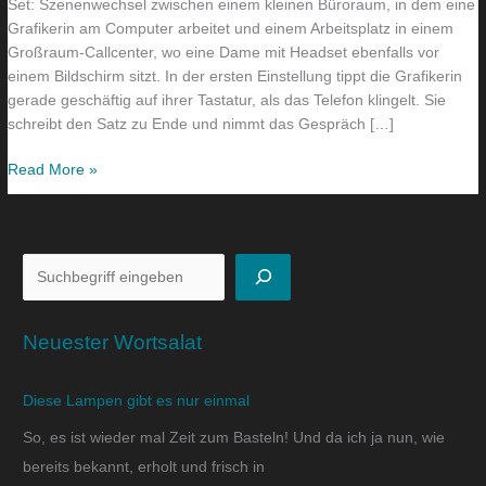
Set: Szenenwechsel zwischen einem kleinen Büroraum, in dem eine
Grafikerin am Computer arbeitet und einem Arbeitsplatz in einem
Großraum-Callcenter, wo eine Dame mit Headset ebenfalls vor
einem Bildschirm sitzt. In der ersten Einstellung tippt die Grafikerin
gerade geschäftig auf ihrer Tastatur, als das Telefon klingelt. Sie
schreibt den Satz zu Ende und nimmt das Gespräch […]
Read More »
Neuester Wortsalat
Diese Lampen gibt es nur einmal
So, es ist wieder mal Zeit zum Basteln! Und da ich ja nun, wie
bereits bekannt, erholt und frisch in