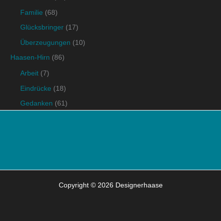
Familie
(68)
Glücksbringer
(17)
Überzeugungen
(10)
Haasen-Hirn
(86)
Arbeit
(7)
Eindrücke
(18)
Gedanken
(61)
Copyright © 2026 Designerhaase