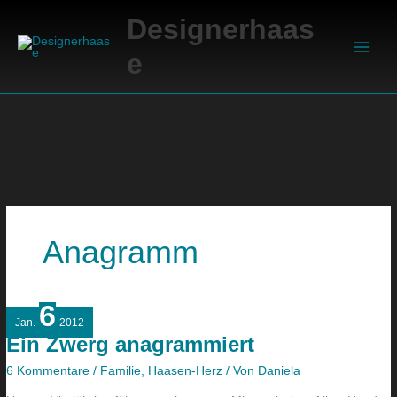
Zum
Suchen
Main
Designerhaas
Inhalt
Men
springen
e
Anagramm
6
Ein
Jan.
2012
Zwerg
Ein Zwerg anagrammiert
anagrammiert
6 Kommentare
/
Familie
,
Haasen-Herz
/ Von
Daniela