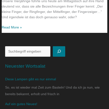
Unsere Vierjährige führte uns heute am Mittagstisch auf ihre Hand
deutend vor, dass sie alle Bezeichnungen ihrer Finger kennt: „Der
kleine Finger, der Ringfinger, der Mittelfinger, der Fingerzeiger…“
Und irgendwie ist das doch genauso wahr, oder?
Read More »
Neuester Wortsalat
Diese Lampen gibt es nur einmal
So, es ist wieder mal Zeit zum Basteln! Und da ich ja nun, wie
bereits bekannt, erholt und frisch in
Auf ein gutes Neues!