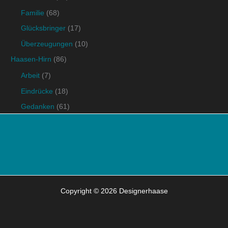
Familie
(68)
Glücksbringer
(17)
Überzeugungen
(10)
Haasen-Hirn
(86)
Arbeit
(7)
Eindrücke
(18)
Gedanken
(61)
Copyright © 2026 Designerhaase