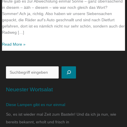
Heute gab es zur Abwechslung einmal Sonne – ganz überraschend
in diesem – ääh – diesem – wie war noch gleich das Wort?
Sommer! Ach ja, richtig. Also haben wir unsere Siebensachen
gepackt, die Räder auf’s Auto geschnallt und sind nach Dietfurt
gefahren, dort ist es nämlich nicht nur sehr schön, sondern auch der
Radweg […]
Read More »
Neuester Wortsalat
Diese Lampen gibt es nur einmal
So, es ist wieder mal Zeit zum Basteln! Und da ich ja nun, wie
bereits bekannt, erholt und frisch in