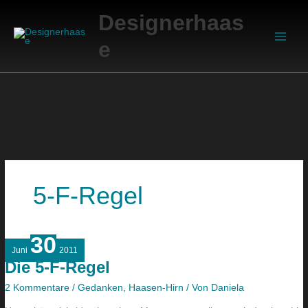
Zum
Suchen
Main
Designerhaas
Inhalt
Men
springen
e
5-F-Regel
30
Die
Juni
2011
5-
Die 5-F-Regel
F-
Regel
2 Kommentare
/
Gedanken
,
Haasen-Hirn
/ Von
Daniela