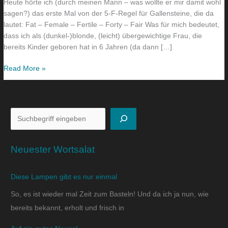
Heute hörte ich (durch meinen Mann – was wollte er mir damit wohl
sagen?) das erste Mal von der 5-F-Regel für Gallensteine, die da
lautet: Fat – Female – Fertile – Forty – Fair Was für mich bedeutet,
dass ich als (dunkel-)blonde, (leicht) übergewichtige Frau, die
bereits Kinder geboren hat in 6 Jahren (da dann […]
Read More »
Neuester Wortsalat
Diese Lampen gibt es nur einmal
So, es ist wieder mal Zeit zum Basteln! Und da ich ja nun, wie
bereits bekannt, erholt und frisch in